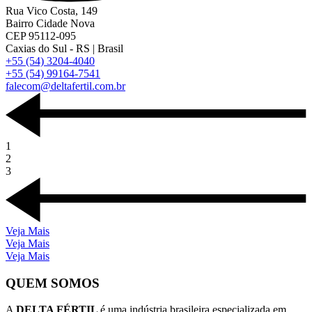
Rua Vico Costa, 149
Bairro Cidade Nova
CEP 95112-095
Caxias do Sul - RS | Brasil
+55 (54) 3204-4040
+55 (54) 99164-7541
falecom@deltafertil.com.br
1
2
3
Veja Mais
Veja Mais
Veja Mais
QUEM SOMOS
A
DELTA FÉRTIL
é uma indústria brasileira especializada em