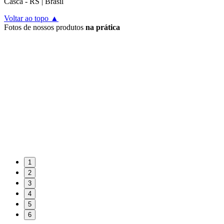
Casca - RS | Brasil
Escritório
Voltar ao topo ▲
Fotos de nossos produtos
na prática
Rua Vico Costa, 149
Bairro Cidade Nova
CEP 95112-095
Caxias do Sul - RS | Brasil
(54) 3204.4040
falecom@deltafertil.com.br
1
2
3
4
5
6